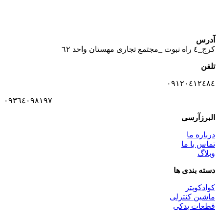
آدرس
كرج_٤ راه نبوت _مجتمع تجارى مهستان واحد ٦٢
تلفن
٠٩١٢٠٤١٢٤٨٤
٠٩٣٦٤٠٩٨١٩٧
البرزآرسی
درباره ما
تماس با ما
وبلاگ
دسته بندی ها
کوادکوپتر
ماشین کنترلی
قطعات یدکی