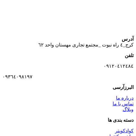
آدرس
كرج_٤ راه نبوت _مجتمع تجارى مهستان واحد ٦٢
تلفن
٠٩١٢٠٤١٢٤٨٤
٠٩٣٦٤٠٩٨١٩٧
البرزآرسی
درباره ما
تماس با ما
وبلاگ
دسته بندی ها
کوادکوپتر