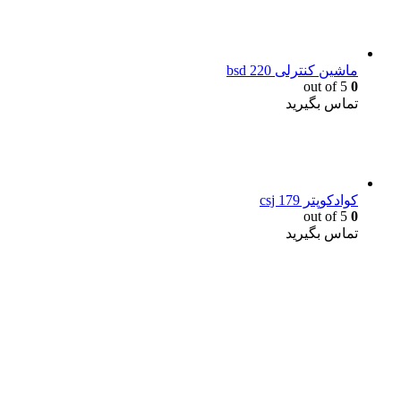
ماشین کنترلی bsd 220
out of 5
0
تماس بگیرید
کوادکوپتر csj 179
out of 5
0
تماس بگیرید
یک خرید مطمئن!
همین حالا خرید کنید و از یک خرید آسان و امن لذت ببرید.
پایین ترین قیمت ها و بهترین کیفیت