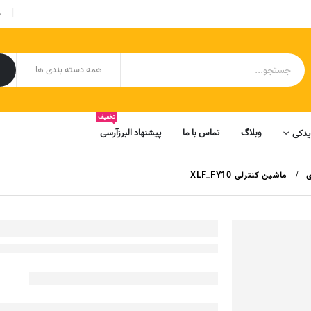
|
ح
تخفیف
وبلاگ
تماس با ما
پیشنهاد البرزآرسی
یدکی
ی
ماشین کنترلی XLF_FY10