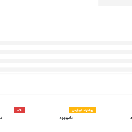
پیشنهاد البرزآرسی
-۸%
ناموجود
ن