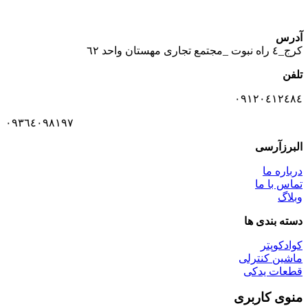
آدرس
كرج_٤ راه نبوت _مجتمع تجارى مهستان واحد ٦٢
تلفن
٠٩١٢٠٤١٢٤٨٤
٠٩٣٦٤٠٩٨١٩٧
البرزآرسی
درباره ما
تماس با ما
وبلاگ
دسته بندی ها
کوادکوپتر
ماشین کنترلی
قطعات یدکی
منوی کاربری