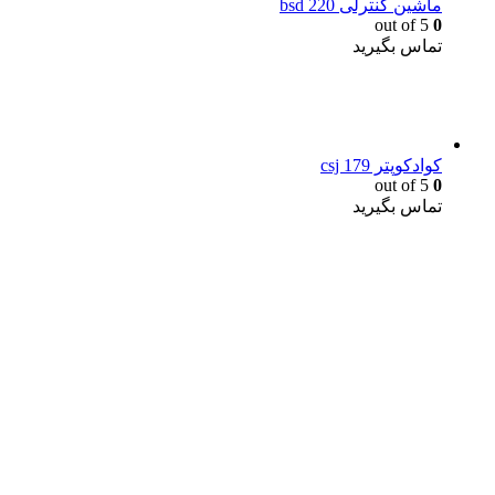
ماشین کنترلی bsd 220
out of 5
0
تماس بگیرید
کوادکوپتر csj 179
out of 5
0
تماس بگیرید
یک خرید مطمئن!
همین حالا خرید کنید و از یک خرید آسان و امن لذت ببرید.
پایین ترین قیمت ها و بهترین کیفیت