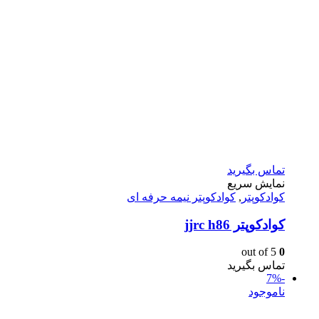
تماس بگیرید
نمایش سریع
کوادکوپتر
,
کوادکوپتر نیمه حرفه ای
كوادكوپتر jjrc h86
out of 5
0
تماس بگیرید
-7%
ناموجود