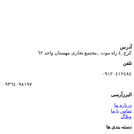
آدرس
كرج_٤ راه نبوت _مجتمع تجارى مهستان واحد ٦٢
تلفن
٠٩١٢٠٤١٢٤٨٤
٠٩٣٦٤٠٩٨١٩٧
البرزآرسی
درباره ما
تماس با ما
وبلاگ
دسته بندی ها