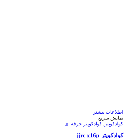
اطلاعات بیشتر
نمایش سریع
کوادکوپتر
,
کوادکوپتر حرفه ای
کوادکوپتر jjrc x16p