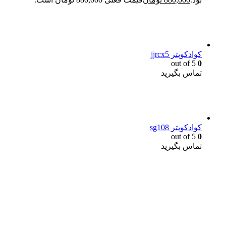
کوادکوپتر jjrcx5
out of 5
0
تماس بگیرید
کوادکوپتر sg108
out of 5
0
تماس بگیرید
یک خرید مطمئن!
همین حالا خرید کنید و از یک خرید آسان و امن لذت ببرید.
پایین ترین قیمت ها و بهترین کیفیت