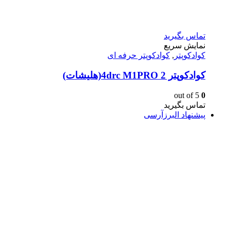
تماس بگیرید
نمایش سریع
کوادکوپتر
,
کوادکوپتر حرفه ای
کوادکوپتر 4drc M1PRO 2(هلیشات)
out of 5
0
تماس بگیرید
پیشنهاد البرزآرسی