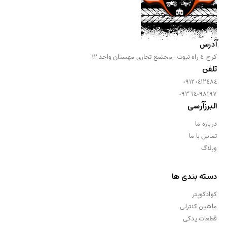
آدرس
كرج_٤ راه نبوت _مجتمع تجارى مهستان واحد ٦٢
تلفن
٠٩١٢٠٤١٢٤٨٤
٠٩٣٦٤٠٩٨١٩٧
البرزآرسی
درباره ما
تماس با ما
وبلاگ
دسته بندی ها
کوادکوپتر
ماشین کنترلی
قطعات یدکی