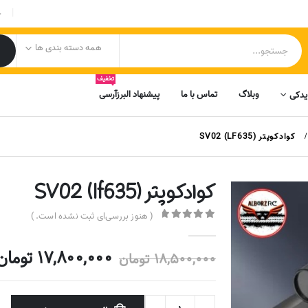
|
ح
همه دسته بندی ها
تخفیف
وبلاگ
تماس با ما
پیشنهاد البرزآرسی
یدکی
کوادکوپتر SV02 (LF635)
کوادکوپتر SV02 (lf635)
( هنوز بررسی‌ای ثبت نشده است. )
out of 5
0
17,800,000
تومان
قیمت
18,500,000
تومان
اصلی
18,500,000 ت
بود.