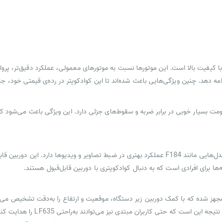
فاده از موتورهای براشلس با کیفیت بالا است. این موتورها نسبت به موتورهای معمولی، عملکرد دقیق‌ت
یت ABS ساخته شده است که مقاومت بسیار خوبی در برابر ضربه و سقوط‌های جزئی دارد. این ویژگی باعث
LF635 به یک دوربین با کیفیت بالا مجهز شده است که نسبت به مدل‌هایی مانند F184 عملکرد بهتری در ضب
ن کوادکوپتر به فناوری OPTICAL HOVERING POSITIONING مجهز شده که با کمک دوربین زیر دستگاه، موقعیت و ارتفاع ر
است که حتی کاربران مبتدی نیز می‌توانند به‌راحتی LF635 را هدایت کنند.