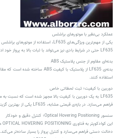
عملکرد بی‌نظیر با موتورهای براشلس
یکی از مهم‌ترین ویژگی‌های LF635، است
LF635 حتی در شرایط بادی نیز می‌تواند با ثبات بالا به پرواز خود ادامه دهد. چنین ویژگی‌هایی باعث شده‌اند تا این کوادکوپتر در رده‌ی قیمتی خود، جایگاه ویژه‌ای پیدا کند.
بدنه‌ای مقاوم از جنس پلاستیک ABS
بدنه‌ی LF635 از پلاستیک با کیف
استفاده کنند.
دوربین با کیفیت؛ ثبت لحظاتی خاص
فراهم می‌سازد. در بازه‌ی قیمتی مشابه، LF635 یکی از بهترین گزینه‌ها برای افرادی است که به دنبال کوادکوپتری با دوربین قابل‌قبول هستند.
سنسور Optical Hovering Positioning؛ کنترل دقیق و خودکار
ای
دخالت دستی فراهم می‌سازد و کنترل پرواز را بسیار ساده‌تر می‌کند. نتیجه این 