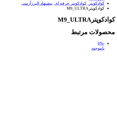
کوادکوپتر
,
کوادکوپتر حرفه ای
,
پیشنهاد البرزآرسی
کوادکوپترM9_ULTRA
کوادکوپترM9_ULTRA
محصولات مرتبط
-6%
ناموجود