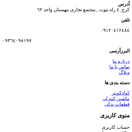
آدرس
كرج_٤ راه نبوت _مجتمع تجارى مهستان واحد ٦٢
تلفن
٠٩١٢٠٤١٢٤٨٤
٠٩٣٦٤٠٩٨١٩٧
البرزآرسی
درباره ما
تماس با ما
وبلاگ
دسته بندی ها
کوادکوپتر
ماشین کنترلی
قطعات یدکی
منوی کاربری
حساب کاربری