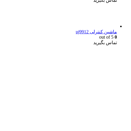
تماس بگیرید
ماشین کنترلی uj9912
out of 5
0
تماس بگیرید
یک خرید مطمئن!
همین حالا خرید کنید و از یک خرید آسان و امن لذت ببرید.
پایین ترین قیمت ها و بهترین کیفیت