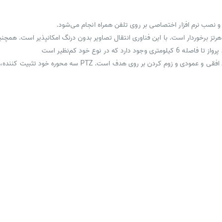
ا و نصب نرم افزار اختصاصی بر روی تلفن همراه انجام می‌شود.
 ZLL SG909 از سیستم انتقال تصاویر دیجیتال 5.8 گیگاهرتز برخوردار است. با این فناوری انتقال تصاویر بدون درنگ
 در نوع خود کم‌نظیر است
مخفف عبارت pan-tilt-zoom و به معنای قابلیت چرخش در راستای افق