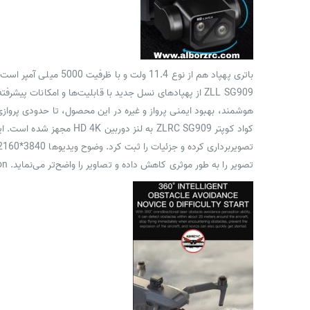
باتری پهپاد هم از نوع 11.4 ولت و با ظرفیت 5000 میلی آمپر است و بنابه اعلام سازنده تا 45 دقیقه پرواز در آسمان و تصویربرداری هوایی را امکانپذیر می‌سازد.
ZLL SG909 از پهپادهای نسل جدید با قابلیت‌ها و امکانات 
هوشمند، بهبود ایمنی پرواز و غیره در این محصول، تا حدودی پروازی
کواد کوپتر ZLRC SG909 به
تصویر را به طور موثری کاهش داده و تصاویر را واضح‌تر می‌نماید. Map Transmission با مقیاسی تا 10 کیلومتر نیز انتقال تصاویر با وضوح مناسب و منسجم را امکانپذیر ساخته است.