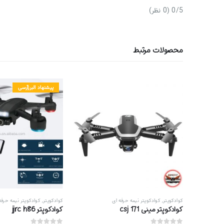
‫0/5
‫(0 نظر)
محصولات مرتبط
پیشنهاد البرزآرسی
کوادکوپتر
,
کوادکوپتر نیمه حرفه ای
کوادکوپتر
,
کوادکوپتر نیمه حرفه
کوادکوپتر مینی csj 171
كوادكوپتر jjrc h86