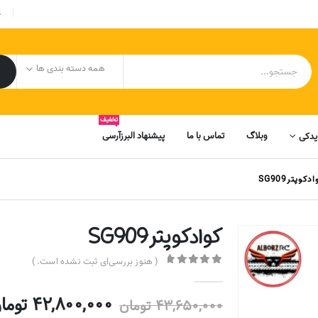
|
ح
همه دسته بندی ها
تخفیف
وبلاگ
تماس با ما
پیشنهاد البرزآرسی
یدکی
دکوپترSG909
کوادکوپترSG909
( هنوز بررسی‌ای ثبت نشده است. )
out of 5
0
42,800,000
توما
قیمت
43,650,000
تومان