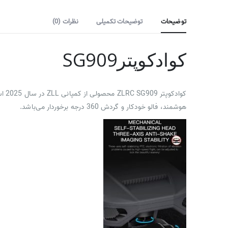
توضیحات
توضیحات تکمیلی
نظرات (0)
کوادکوپترSG909
هوشمند، فالو خودکار و گردش 360 درجه برخوردار می‌باشد.