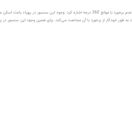
از سنسورهای موجود از در کوادکوپتر ZLRC SG909 باید به سنسور عدم برخورد با موانع 360 درجه اشاره
ه طور خودکار از برخورد با آن ممانعت می‌کند. برای همین وجود این سنسور در پرو