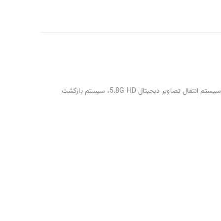
کوادکوپتر ZLRC SG909 محصولی از کمپانی ZLL در سال 2025 است و از دوربین 4K با سنسورها و امکاناتی نظیر سنسور اجتناب از برخورد با موانع، سیستم انتقال تصاویر دیجیتال 5.8G HD، سیستم بازگشت