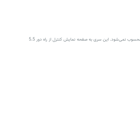
هلیشات ZLRC SG909 در دو سری با ریموت های (انتقال نقشه دیجیتال) و (مانیتور دار) تولید و عرضه شده که البته سری مانیتوردار نسخه اقتصادی محسوب نمی‌شود. این سری به صفحه نمایش کنترل از راه دور 5.5