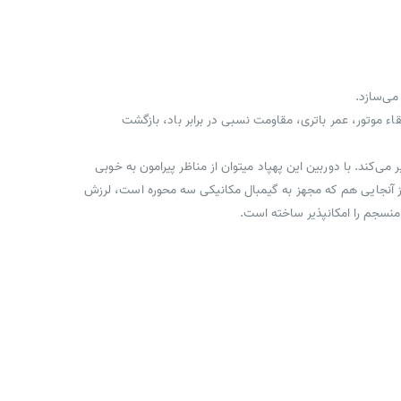
رتقاء موتور، عمر باتری، مقاومت نسبی در برابر باد، بازگشت
لا را امکانپذیر می‌کند. با دوربین این پهپاد میتوان از مناظر پیرامون به خوبی
ضوح ویدیوها 3840*2160 پیکسل با سرعت 20 فریم در ثانیه و وضوح تصاویر 3840*2160 پیکسلی است. از آنجایی هم که مجهز به گیمبال مکانیکی سه محوره است، لرزش