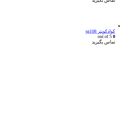
تماس بگیرید
کوادکوپتر sg108
out of 5
0
تماس بگیرید
یک خرید مطمئن!
همین حالا خرید کنید و از یک خرید آسان و امن لذت ببرید.
پایین ترین قیمت ها و بهترین کیفیت