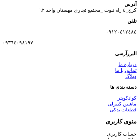
آدرس
كرج_٤ راه نبوت _مجتمع تجارى مهستان واحد ٦٢
تلفن
٠٩١٢٠٤١٢٤٨٤
٠٩٣٦٤٠٩٨١٩٧
البرزآرسی
درباره ما
تماس با ما
وبلاگ
دسته بندی ها
کوادکوپتر
ماشین کنترلی
قطعات یدکی
منوی کاربری
حساب کاربری