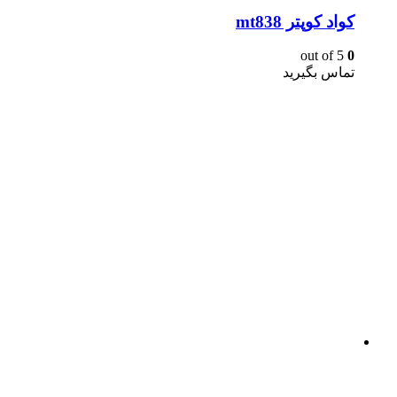
كواد كوپتر mt838
out of 5
0
تماس بگیرید