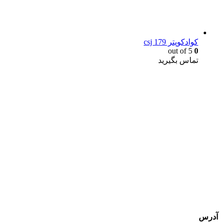
کوادکوپتر csj 179
out of 5
0
تماس بگیرید
یک خرید مطمئن!
همین حالا خرید کنید و از یک خرید آسان و امن لذت ببرید.
پایین ترین قیمت ها و بهترین کیفیت
آدرس