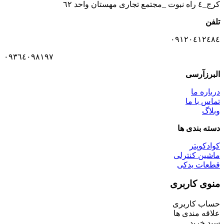
كرج_٤ راه نبوت _مجتمع تجارى مهستان واحد ٦٢
تلفن
٠٩١٢٠٤١٢٤٨٤
٠٩٣٦٤٠٩٨١٩٧
البرزآرسی
درباره ما
تماس با ما
وبلاگ
دسته بندی ها
کوادکوپتر
ماشین کنترلی
قطعات یدکی
منوی کاربری
حساب کاربری
علاقه مندی ها
سبد خرید