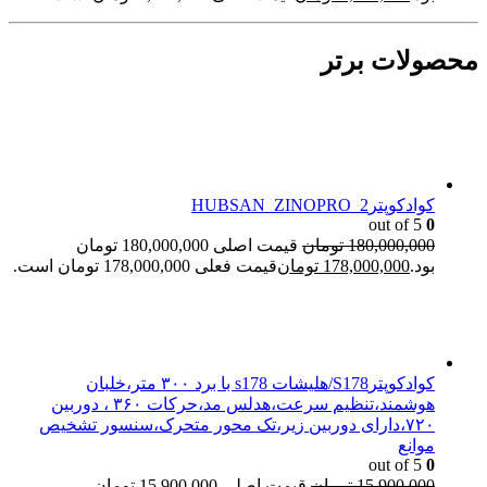
محصولات برتر
کوادکوپترHUBSAN_ZINOPRO_2
out of 5
0
180,000,000
تومان
قیمت اصلی 180,000,000 تومان
بود.
178,000,000
تومان
قیمت فعلی 178,000,000 تومان است.
کوادکوپترS178/هلیشات s178 با برد ۳۰۰ متر،خلبان
هوشمند،تنظیم سرعت،هدلس مد،حرکات ۳۶۰ ، دوربین
۷۲۰،دارای دوربین زیر،تک محور متحرک،سنسور تشخیص
موانع
out of 5
0
15,900,000
تومان
قیمت اصلی 15,900,000 تومان