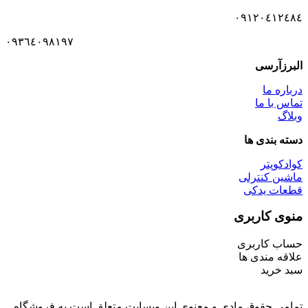
٠٩١٢٠٤١٢٤٨٤
٠٩٣٦٤٠٩٨١٩٧
البرزآرسی
درباره ما
تماس با ما
وبلاگ
دسته بندی ها
کوادکوپتر
ماشین کنترلی
قطعات یدکی
منوی کاربری
حساب کاربری
علاقه مندی ها
سبد خرید
تمامی حقوق مادی و معنوی این وبسایت متعلق است به فروشگاه