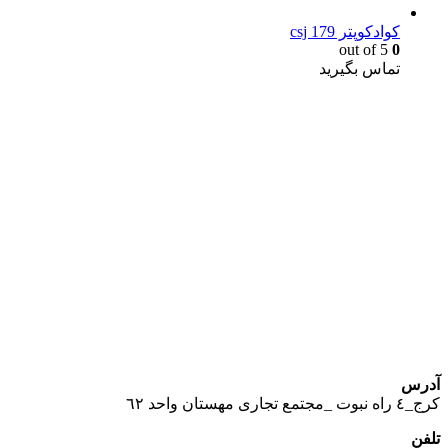
کوادکوپتر csj 179
out of 5
0
تماس بگیرید
یک خرید مطمئن!
همین حالا خرید کنید و از یک خرید آسان و امن لذت ببرید.
پایین ترین قیمت ها و بهترین کیفیت
آدرس
كرج_٤ راه نبوت _مجتمع تجارى مهستان واحد ٦٢
تلفن