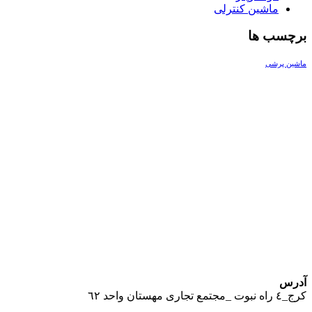
ماشین کنترلی
برچسب ها
ماشین پرشی
یک خرید مطمئن!
همین حالا خرید کنید و از یک خرید آسان و امن لذت ببرید.
پایین ترین قیمت ها و بهترین کیفیت
آدرس
كرج_٤ راه نبوت _مجتمع تجارى مهستان واحد ٦٢