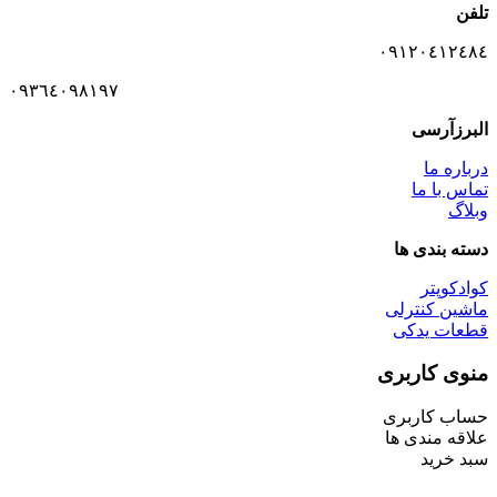
تلفن
٠٩١٢٠٤١٢٤٨٤
٠٩٣٦٤٠٩٨١٩٧
البرزآرسی
درباره ما
تماس با ما
وبلاگ
دسته بندی ها
کوادکوپتر
ماشین کنترلی
قطعات یدکی
منوی کاربری
حساب کاربری
علاقه مندی ها
سبد خرید