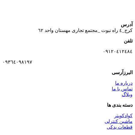
آدرس
كرج_٤ راه نبوت _مجتمع تجارى مهستان واحد ٦٢
تلفن
٠٩١٢٠٤١٢٤٨٤
٠٩٣٦٤٠٩٨١٩٧
البرزآرسی
درباره ما
تماس با ما
وبلاگ
دسته بندی ها
کوادکوپتر
ماشین کنترلی
قطعات یدکی