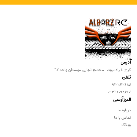
آدرس
كرج_٤ راه نبوت _مجتمع تجارى مهستان واحد ٦٢
تلفن
٠٩١٢٠٤١٢٤٨٤
٠٩٣٦٤٠٩٨١٩٧
البرزآرسی
درباره ما
تماس با ما
وبلاگ