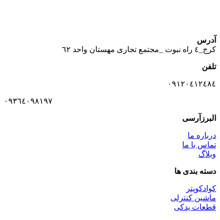
آدرس
كرج_٤ راه نبوت _مجتمع تجارى مهستان واحد ٦٢
تلفن
٠٩١٢٠٤١٢٤٨٤
٠٩٣٦٤٠٩٨١٩٧
البرزآرسی
درباره ما
تماس با ما
وبلاگ
دسته بندی ها
کوادکوپتر
ماشین کنترلی
قطعات یدکی