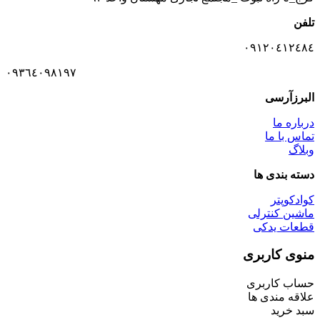
تلفن
٠٩١٢٠٤١٢٤٨٤
٠٩٣٦٤٠٩٨١٩٧
البرزآرسی
درباره ما
تماس با ما
وبلاگ
دسته بندی ها
کوادکوپتر
ماشین کنترلی
قطعات یدکی
منوی کاربری
حساب کاربری
علاقه مندی ها
سبد خرید