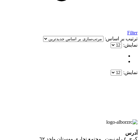
Filter
ترتیب بر اساس:
نمایش:
نمایش:
یک خرید مطمئن!
همین حالا خرید کنید و از یک خرید آسان و امن لذت ببرید.
پایین ترین قیمت ها و بهترین کیفیت
آدرس
كرج_٤ راه نبوت _مجتمع تجارى مهستان واحد ٦٢