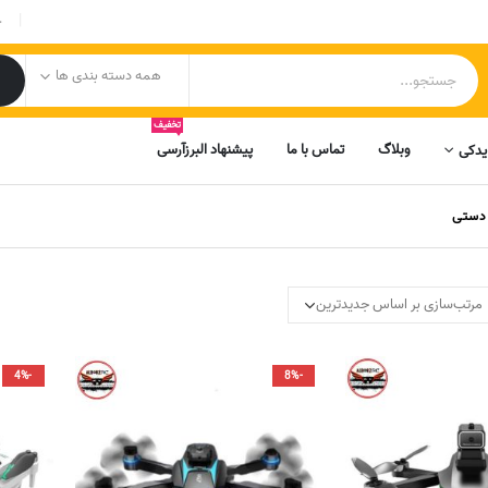
|
ح
همه دسته بندی ها
تخفیف
وبلاگ
تماس با ما
پیشنهاد البرزآرسی
یدکی
 دستی
-4%
-8%