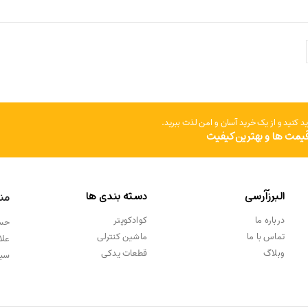
بود.
26,200,000 تومان
بود.
136,900,000 تومان
است.
است.
د کنید و از یک خرید آسان و امن لذت ببرید.
قیمت ها و بهترین کیفیت
البرزآرسی
دسته بندی ها
منو
درباره ما
کوادکوپتر
حسا
تماس با ما
ماشین کنترلی
علا
وبلاگ
قطعات یدکی
سبد