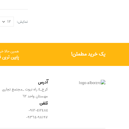
نمایش:
همین حالا خری
یک خرید مطمئن!
پایین ترین 
آدرس
كرج_٤ راه نبوت _مجتمع تجارى
مهستان واحد ٦٢
تلفن
٠٩١٢٠٤١٢٤٨٤
٠٩٣٦٤٠٩٨١٩٧