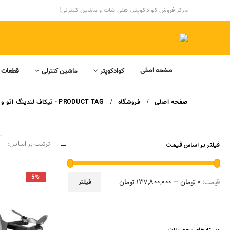
مرکز فروش کوادکوپتر، هلی شات و ماشین کنترلی!
صفحه اصلی
کوادکوپتر
ماشین کنترلی
قطعات 
صفحه اصلی
فروشگاه
PRODUCT TAG -
تیکاف لندینگ اتو و
ترتیب بر اساس:
فیلتر بر اساس قیمت
-5%
قیمت:
0 تومان
—
137,800,000 تومان
فیلتر
حداقل
حداکثر
قیمت
قیمت