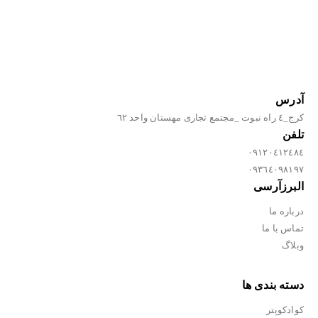
آدرس
كرج_٤ راه نبوت _مجتمع تجارى مهستان واحد ٦٢
تلفن
٠٩١٢٠٤١٢٤٨٤
٠٩٣٦٤٠٩٨١٩٧
البرزآرسی
درباره ما
تماس با ما
وبلاگ
دسته بندی ها
کوادکوپتر