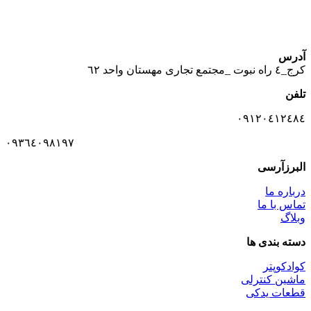
آدرس
كرج_٤ راه نبوت _مجتمع تجارى مهستان واحد ٦٢
تلفن
٠٩١٢٠٤١٢٤٨٤
٠٩٣٦٤٠٩٨١٩٧
البرزآرسی
درباره ما
تماس با ما
وبلاگ
دسته بندی ها
کوادکوپتر
ماشین کنترلی
قطعات یدکی