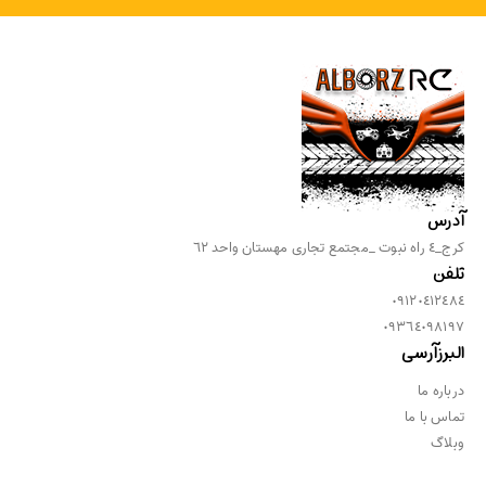
آدرس
كرج_٤ راه نبوت _مجتمع تجارى مهستان واحد ٦٢
تلفن
٠٩١٢٠٤١٢٤٨٤
٠٩٣٦٤٠٩٨١٩٧
البرزآرسی
درباره ما
تماس با ما
وبلاگ