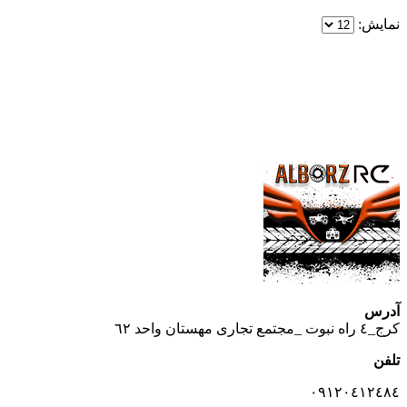
نمایش:
یک خرید مطمئن!
همین حالا خرید کنید و از یک خرید آسان و امن لذت ببرید.
پایین ترین قیمت ها و بهترین کیفیت
آدرس
كرج_٤ راه نبوت _مجتمع تجارى مهستان واحد ٦٢
تلفن
٠٩١٢٠٤١٢٤٨٤