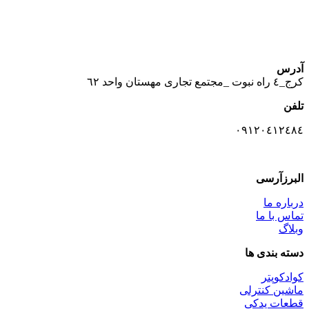
آدرس
كرج_٤ راه نبوت _مجتمع تجارى مهستان واحد ٦٢
تلفن
٠٩١٢٠٤١٢٤٨٤
البرزآرسی
درباره ما
تماس با ما
وبلاگ
دسته بندی ها
کوادکوپتر
ماشین کنترلی
قطعات یدکی