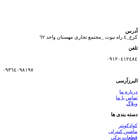
آدرس
كرج_٤ راه نبوت _مجتمع تجارى مهستان واحد ٦٢
تلفن
٠٩١٢٠٤١٢٤٨٤
٠٩٣٦٤٠٩٨١٩٧
البرزآرسی
درباره ما
تماس با ما
وبلاگ
دسته بندی ها
کوادکوپتر
ماشین کنترلی
قطعات یدکی