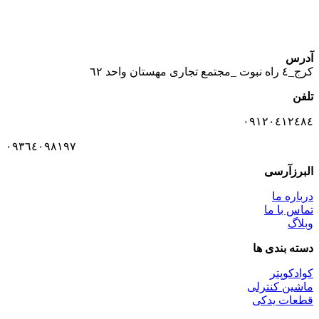
آدرس
كرج_٤ راه نبوت _مجتمع تجارى مهستان واحد ٦٢
تلفن
٠٩١٢٠٤١٢٤٨٤
٠٩٣٦٤٠٩٨١٩٧
البرزآرسی
درباره ما
تماس با ما
وبلاگ
دسته بندی ها
کوادکوپتر
ماشین کنترلی
قطعات یدکی