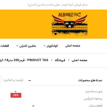
مرکز فروش کوادکوپتر، هلی شات و ماشین کنترلی!
صفحه اصلی
کوادکوپتر
ماشین کنترلی
قطعات 
صفحه اصلی
فروشگاه
PRODUCT TAG -
قرمز200 متر1:18پلاستیکسالنیفلز پلاستیکبراش50 کیلومتر1500G4 چرخ متحرک 4W
ترتیب بر اساس:
دسته‌های محصولات
بدون دسته بندی
-24%
پیشنهاد البرزآرسی
قطعات یدکی