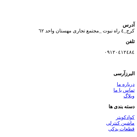
آدرس
كرج_٤ راه نبوت _مجتمع تجارى مهستان واحد ٦٢
تلفن
٠٩١٢٠٤١٢٤٨٤
البرزآرسی
درباره ما
تماس با ما
وبلاگ
دسته بندی ها
کوادکوپتر
ماشین کنترلی
قطعات یدکی