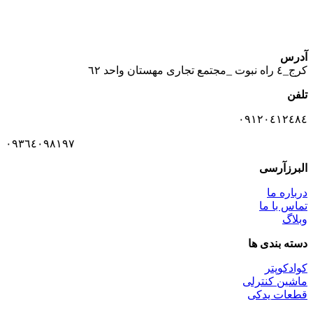
آدرس
كرج_٤ راه نبوت _مجتمع تجارى مهستان واحد ٦٢
تلفن
٠٩١٢٠٤١٢٤٨٤
٠٩٣٦٤٠٩٨١٩٧
البرزآرسی
درباره ما
تماس با ما
وبلاگ
دسته بندی ها
کوادکوپتر
ماشین کنترلی
قطعات یدکی