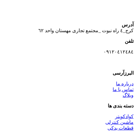
آدرس
كرج_٤ راه نبوت _مجتمع تجارى مهستان واحد ٦٢
تلفن
٠٩١٢٠٤١٢٤٨٤
البرزآرسی
درباره ما
تماس با ما
وبلاگ
دسته بندی ها
کوادکوپتر
ماشین کنترلی
قطعات یدکی