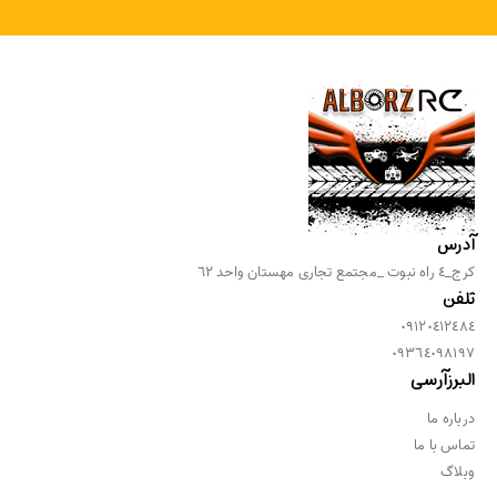
آدرس
كرج_٤ راه نبوت _مجتمع تجارى مهستان واحد ٦٢
تلفن
٠٩١٢٠٤١٢٤٨٤
٠٩٣٦٤٠٩٨١٩٧
البرزآرسی
درباره ما
تماس با ما
وبلاگ