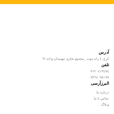
آدرس
كرج_٤ راه نبوت _مجتمع تجارى مهستان واحد ٦٢
تلفن
٠٩١٢٠٤١٢٤٨٤
٠٩٣٦٤٠٩٨١٩٧
البرزآرسی
درباره ما
تماس با ما
وبلاگ