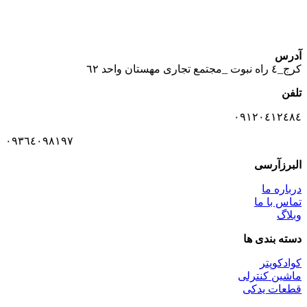
آدرس
كرج_٤ راه نبوت _مجتمع تجارى مهستان واحد ٦٢
تلفن
٠٩١٢٠٤١٢٤٨٤
٠٩٣٦٤٠٩٨١٩٧
البرزآرسی
درباره ما
تماس با ما
وبلاگ
دسته بندی ها
کوادکوپتر
ماشین کنترلی
قطعات یدکی