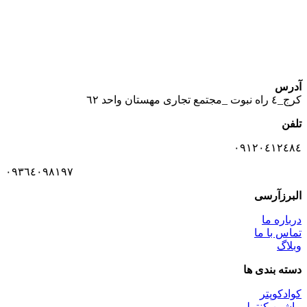
آدرس
كرج_٤ راه نبوت _مجتمع تجارى مهستان واحد ٦٢
تلفن
٠٩١٢٠٤١٢٤٨٤
٠٩٣٦٤٠٩٨١٩٧
البرزآرسی
درباره ما
تماس با ما
وبلاگ
دسته بندی ها
کوادکوپتر
ماشین کنترلی