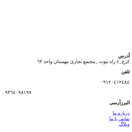
پایین ترین قیمت ها و بهترین کیفیت
آدرس
كرج_٤ راه نبوت _مجتمع تجارى مهستان واحد ٦٢
تلفن
٠٩١٢٠٤١٢٤٨٤
٠٩٣٦٤٠٩٨١٩٧
البرزآرسی
درباره ما
تماس با ما
وبلاگ