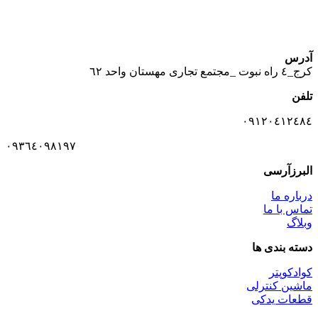
آدرس
كرج_٤ راه نبوت _مجتمع تجارى مهستان واحد ٦٢
تلفن
٠٩١٢٠٤١٢٤٨٤
٠٩٣٦٤٠٩٨١٩٧
البرزآرسی
درباره ما
تماس با ما
وبلاگ
دسته بندی ها
کوادکوپتر
ماشین کنترلی
قطعات یدکی