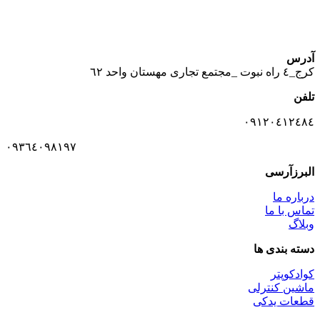
آدرس
كرج_٤ راه نبوت _مجتمع تجارى مهستان واحد ٦٢
تلفن
٠٩١٢٠٤١٢٤٨٤
٠٩٣٦٤٠٩٨١٩٧
البرزآرسی
درباره ما
تماس با ما
وبلاگ
دسته بندی ها
کوادکوپتر
ماشین کنترلی
قطعات یدکی