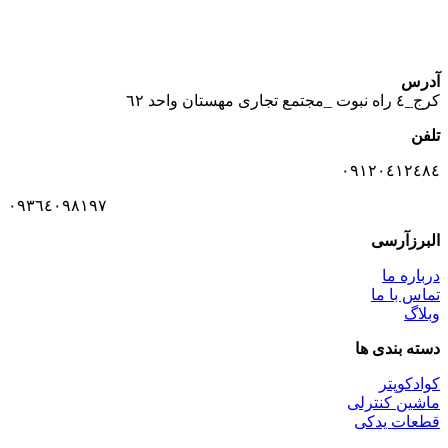
آدرس
كرج_٤ راه نبوت _مجتمع تجارى مهستان واحد ٦٢
تلفن
٠٩١٢٠٤١٢٤٨٤
٠٩٣٦٤٠٩٨١٩٧
البرزآرسی
درباره ما
تماس با ما
وبلاگ
دسته بندی ها
کوادکوپتر
ماشین کنترلی
قطعات یدکی