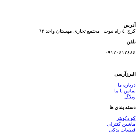
آدرس
كرج_٤ راه نبوت _مجتمع تجارى مهستان واحد ٦٢
تلفن
٠٩١٢٠٤١٢٤٨٤
البرزآرسی
درباره ما
تماس با ما
وبلاگ
دسته بندی ها
کوادکوپتر
ماشین کنترلی
قطعات یدکی