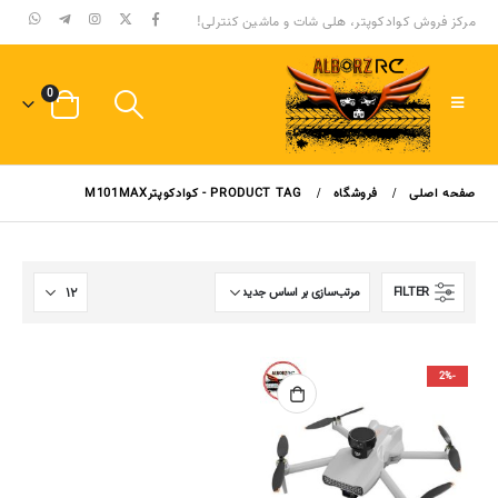
مرکز فروش کوادکوپتر، هلی شات و ماشین کنترلی!
0
صفحه اصلی
فروشگاه
PRODUCT TAG -
کوادکوپترM101MAX
FILTER
-2%