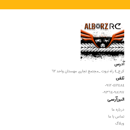
آدرس
كرج_٤ راه نبوت _مجتمع تجارى مهستان واحد ٦٢
تلفن
٠٩١٢٠٤١٢٤٨٤
٠٩٣٦٤٠٩٨١٩٧
البرزآرسی
درباره ما
تماس با ما
وبلاگ