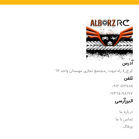
آدرس
كرج_٤ راه نبوت _مجتمع تجارى مهستان واحد ٦٢
تلفن
٠٩١٢٠٤١٢٤٨٤
٠٩٣٦٤٠٩٨١٩٧
البرزآرسی
درباره ما
تماس با ما
وبلاگ