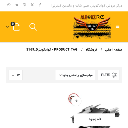
مرکز فروش کوادکوپتر، هلی شات و ماشین کنترلی!
0
صفحه اصلی
فروشگاه
PRODUCT TAG -
کوادکوپترS169_D
FILTER
ناموجود