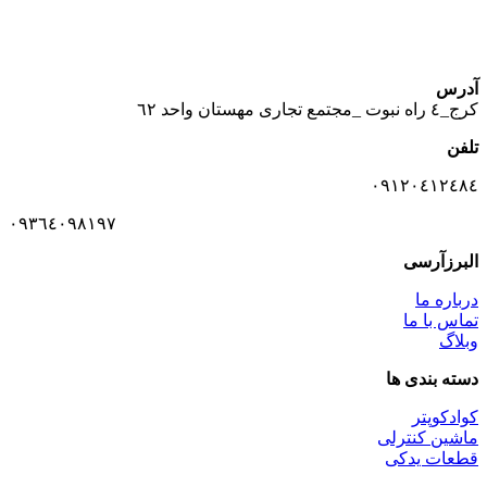
آدرس
كرج_٤ راه نبوت _مجتمع تجارى مهستان واحد ٦٢
تلفن
٠٩١٢٠٤١٢٤٨٤
٠٩٣٦٤٠٩٨١٩٧
البرزآرسی
درباره ما
تماس با ما
وبلاگ
دسته بندی ها
کوادکوپتر
ماشین کنترلی
قطعات یدکی