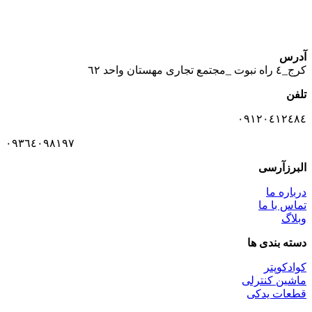
آدرس
كرج_٤ راه نبوت _مجتمع تجارى مهستان واحد ٦٢
تلفن
٠٩١٢٠٤١٢٤٨٤
٠٩٣٦٤٠٩٨١٩٧
البرزآرسی
درباره ما
تماس با ما
وبلاگ
دسته بندی ها
کوادکوپتر
ماشین کنترلی
قطعات یدکی