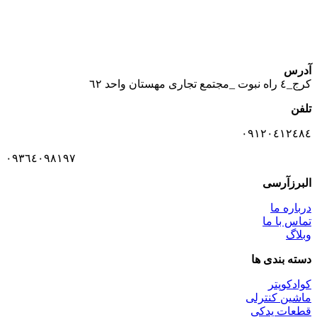
آدرس
كرج_٤ راه نبوت _مجتمع تجارى مهستان واحد ٦٢
تلفن
٠٩١٢٠٤١٢٤٨٤
٠٩٣٦٤٠٩٨١٩٧
البرزآرسی
درباره ما
تماس با ما
وبلاگ
دسته بندی ها
کوادکوپتر
ماشین کنترلی
قطعات یدکی