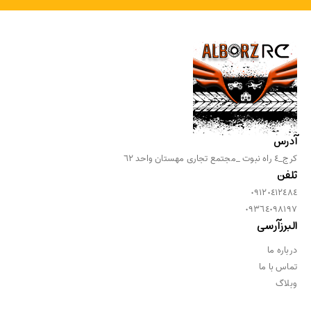
آدرس
كرج_٤ راه نبوت _مجتمع تجارى مهستان واحد ٦٢
تلفن
٠٩١٢٠٤١٢٤٨٤
٠٩٣٦٤٠٩٨١٩٧
البرزآرسی
درباره ما
تماس با ما
وبلاگ