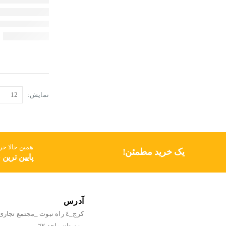
نمایش:
همین حالا خری
یک خرید مطمئن!
پایین ترین
آدرس
كرج_٤ راه نبوت _مجتمع تجارى
مهستان واحد ٦٢