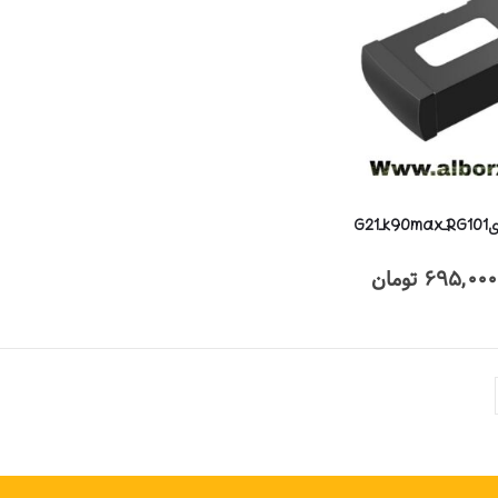
G2
یمت
695,000
تومان
قیمت
صلی
فعلی
777,000 تومان
695,000 تومان
ود.
است.