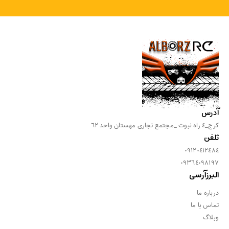
آدرس
كرج_٤ راه نبوت _مجتمع تجارى مهستان واحد ٦٢
تلفن
٠٩١٢٠٤١٢٤٨٤
٠٩٣٦٤٠٩٨١٩٧
البرزآرسی
درباره ما
تماس با ما
وبلاگ