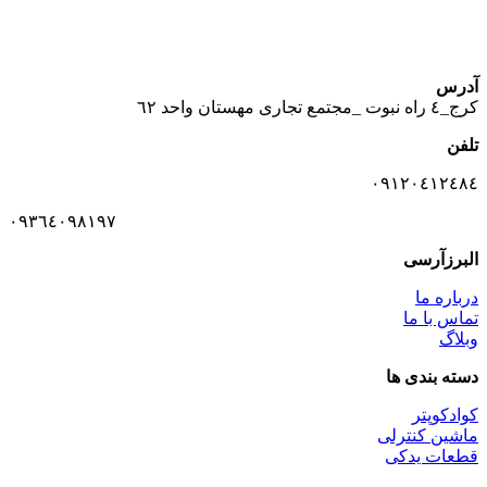
آدرس
كرج_٤ راه نبوت _مجتمع تجارى مهستان واحد ٦٢
تلفن
٠٩١٢٠٤١٢٤٨٤
٠٩٣٦٤٠٩٨١٩٧
البرزآرسی
درباره ما
تماس با ما
وبلاگ
دسته بندی ها
کوادکوپتر
ماشین کنترلی
قطعات یدکی