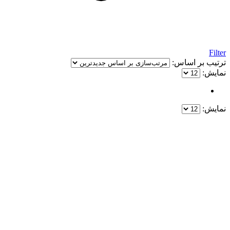
Filter
ترتیب بر اساس:
نمایش:
نمایش:
یک خرید مطمئن!
همین حالا خرید کنید و از یک خرید آسان و امن لذت ببرید.
پایین ترین قیمت ها و بهترین کیفیت